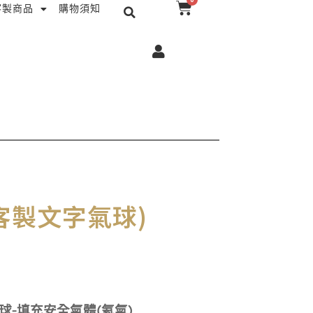
搜
購
客製商品
購物須知
尋
物
籃
客製文字氣球)
球-填充安全氣體(氦氣)