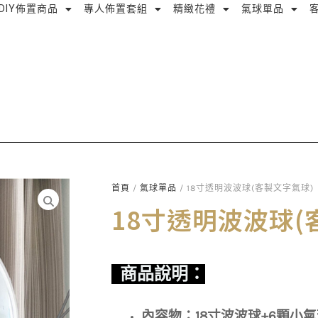
DIY佈置商品
專人佈置套組
精緻花禮
氣球單品
首頁
/
氣球單品
/ 18寸透明波波球(客製文字氣球)
18寸透明波波球(
商品說明：
內容物：18寸波波球+6顆小氣