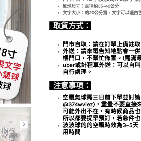
氣球尺寸：直徑約35~40公分
文字大小：約20公分寬，文字可以選白
取貨方式：
門市自取：請在訂單上備註取
外送：請來電告知地點會一併
樓門口，不幫忙佈置。(需滿最
uber或計程車外送：可以自叫
自行處理。
注意事項：
空飄氣球需三日前下單並討論內容
@374wviez)，盡量不要
可能外出不在，有時候商品也
所以都要提早預訂，若急件也
波波球的的空飄時效為3~5天
用時間