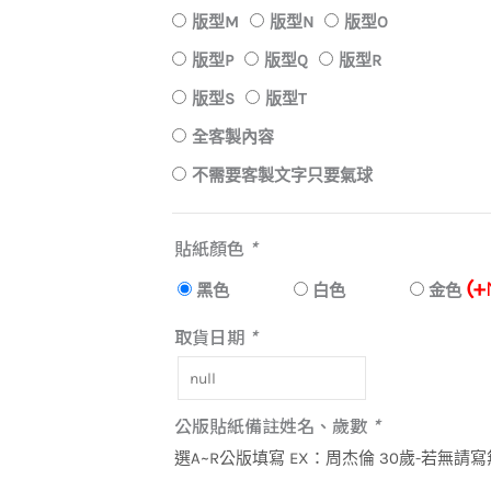
版型M
版型N
版型O
(客
製
版型P
版型Q
版型R
文
版型S
版型T
字
全客製內容
氣
不需要客製文字只要氣球
球)
數
量
貼紙顏色
*
(+
黑色
白色
金色
取貨日期
*
公版貼紙備註姓名、歲數
*
選A~R公版填寫 EX：周杰倫 30歲-若無請寫