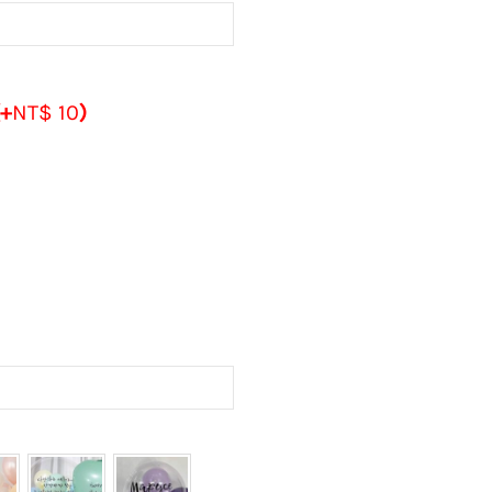
(+
NT$
10
)