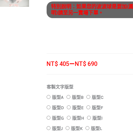
特別說明：如果您的波波球是要加(
明)請至另一賣場下單。
價
–
NT$
405
NT$
690
格
範
18
圍：
客製文字版型
寸
NT$ 405
版型A
版型B
版型C
透
到
明
版型D
版型E
版型F
NT$ 690
波
版型G
版型H
版型I
波
版型J
版型K
版型L
球