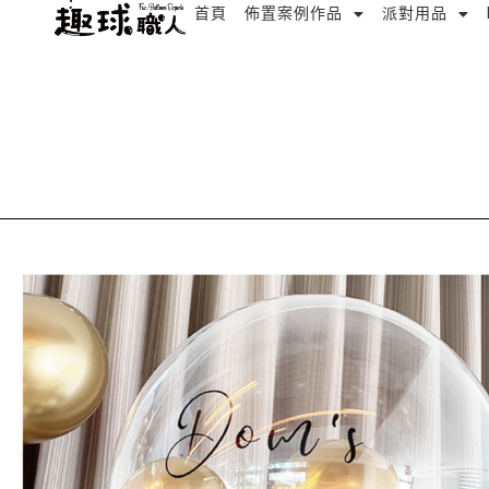
跳
首頁
佈置案例作品
派對用品
至
主
要
內
容