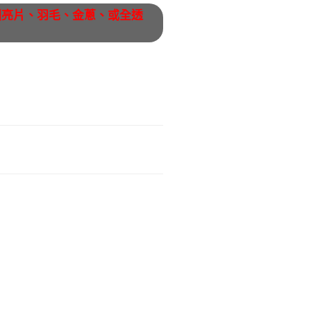
圓亮片、羽毛、金蔥、或全透