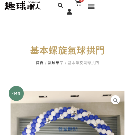
搜
購
選
跳
物
尋
單
至
籃
主
要
內
容
基本螺旋氣球拱門
首頁
/
氣球單品
/ 基本螺旋氣球拱門
-14%