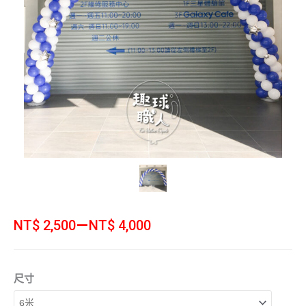
價
–
NT$
2,500
NT$
4,000
格
範
原
目
基
圍：
尺寸
始
前
本
NT$ 2,500