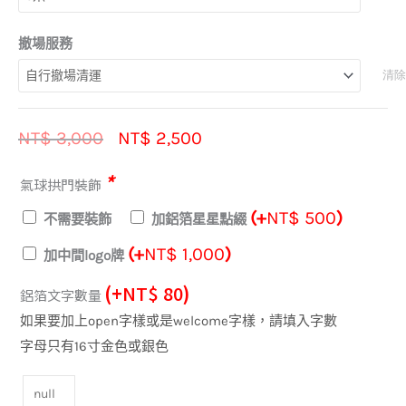
價
價
螺
到
格：
格
旋
NT$ 4,000
撤場服務
NT$ 3,000。
是：
氣
NT$ 2,500。
清除
球
拱
門
NT$
3,000
NT$
2,500
數
*
量
氣球拱門裝飾
(+
NT$
500
)
不需要裝飾
加鋁箔星星點綴
(+
NT$
1,000
)
加中間logo牌
(+
NT$
80
)
鋁箔文字數量
如果要加上open字樣或是welcome字樣，請填入字數
字母只有16寸金色或銀色