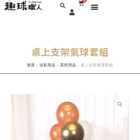
搜
購
選
跳
物
尋
單
至
籃
主
要
內
容
桌上支架氣球套組
首頁
/
派對用品
/
其他用品
/ 桌上支架氣球套組