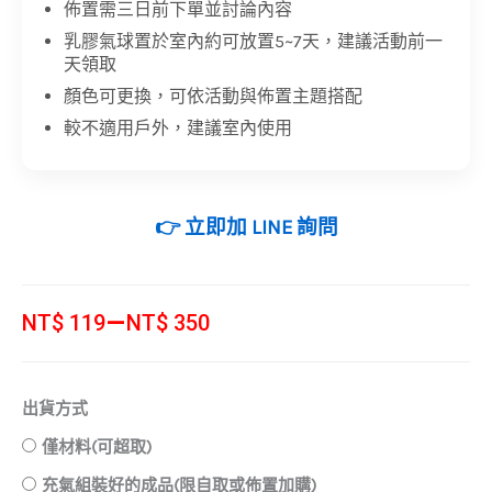
佈置需三日前下單並討論內容
乳膠氣球置於室內約可放置5~7天，建議活動前一
天領取
顏色可更換，可依活動與佈置主題搭配
較不適用戶外，建議室內使用
👉 立即加 LINE 詢問
價
–
NT$
119
NT$
350
格
範
桌
圍：
出貨方式
上
NT$ 119
僅材料(可超取)
支
到
架
充氣組裝好的成品(限自取或佈置加購)