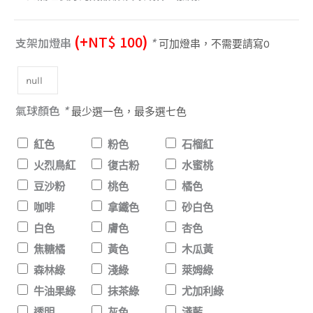
NT$ 350
氣
球
(+
NT$
100
)
支架加燈串
*
可加燈串，不需要請寫0
套
組
數
氣球顏色
*
最少選一色，最多選七色
量
紅色
粉色
石榴紅
火烈鳥紅
復古粉
水蜜桃
豆沙粉
桃色
橘色
咖啡
拿鐵色
砂白色
白色
膚色
杏色
焦糖橘
黃色
木瓜黃
森林綠
淺綠
萊姆綠
牛油果綠
抹茶綠
尤加利綠
透明
灰色
淺藍