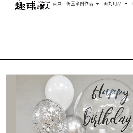
跳
首頁
佈置案例作品
派對用品
至
主
要
內
容