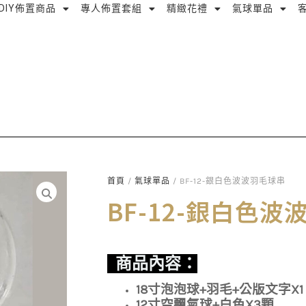
DIY佈置商品
專人佈置套組
精緻花禮
氣球單品
首頁
/
氣球單品
/ BF-12-銀白色波波羽毛球串
BF-12-銀白色
商品內容：
18寸泡泡球+羽毛+公版文字X1
12寸空飄氣球+白色X3顆