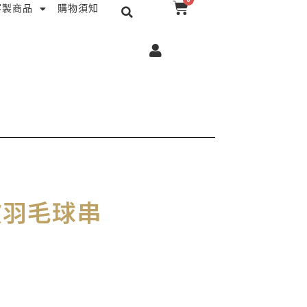
搜
購
客製商品
購物須知
尋
物
籃
波波羽毛球串