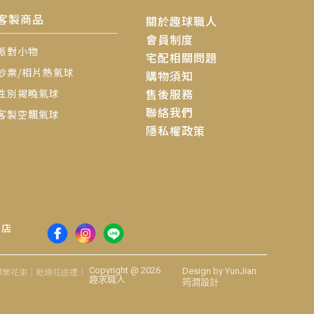
客製商品
關於趣球職人
會員制度
派對小物
宅配相關問題
鈔票/相片熱氣球
購物須知
售後服務
性別揭曉氣球
聯絡我們
客製空飄氣球
隱私權政策
賣店
Copyright @ 2026
畢業花束｜乾燥花送禮｜
Design by YunJian
趣求職人
筠澗設計