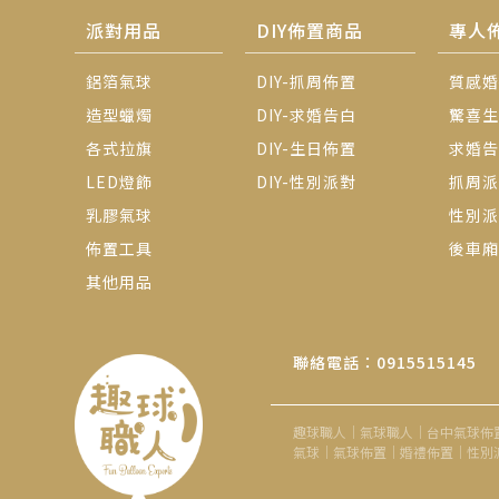
派對用品
DIY佈置商品
專人
鋁箔氣球
DIY-抓周佈置
質感婚
造型蠟燭
DIY-求婚告白
驚喜生
各式拉旗
DIY-生日佈置
求婚告
LED燈飾
DIY-性別派對
抓周派
乳膠氣球
性別派
佈置工具
後車廂
其他用品
聯絡電話：0915515145
趣球職人｜氣球職人｜台中氣球佈
氣球｜氣球佈置｜婚禮佈置｜性別