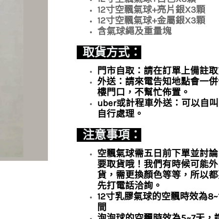
12寸空飄氣球+亮片銀X3顆
12寸空飄氣球+金屬銀X3顆
含氣球繩及重量塊
取貨方式：
門市自取：請在訂單上備註取
外送：請來電告知地點會一併
樓門口，不幫忙佈置。
uber或計程車外送：可以自叫
自行處理。
注意事項：
空飄氣球需五日前下單並討論
要取貨哦！我們有時候可能外
貨，需更換顏色等等，所以都
先打電話洽詢。
12寸乳膠氣球的空飄時效為8
間
泡泡球的空飄時效為5~7天