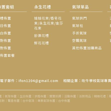
量
佈置套組
永生花禮
氣球單品
禮佈置
娃娃花束/香皂花
氣球拱門
束/永生花束/金莎
日佈置
氣球柱
花束
白佈置
手折氣球
鈔票花禮
對佈置
空飄氣球
鮮花花禮
對佈置
其他佈置加購商品
佈置套餐
電子郵件：ifon1204@gmail.com
相關企業：吹牛學校氣球專
置｜氣球佈置｜生日佈置｜求婚佈置｜寶寶抓周｜活動佈置｜派對用品｜精緻花禮｜
派對｜驚喜佈置｜台中氣球｜專業氣球佈置｜台中佈置