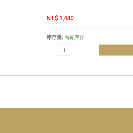
NT$
1,480
BF-
庫存量:
尚有庫存
12-
銀
白
色
波
波
羽
毛
球
串
數